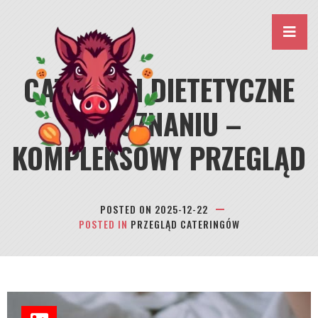
Skip
to
content
CATERINGI DIETETYCZNE
W POZNANIU –
KOMPLEKSOWY PRZEGLĄD
POSTED ON
2025-12-22
POSTED IN
PRZEGLĄD CATERINGÓW