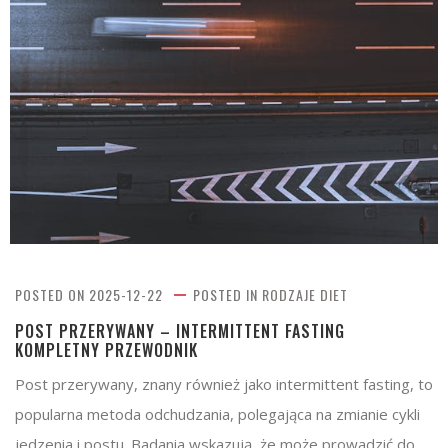
POSTED ON
2025-12-22
POSTED IN
RODZAJE DIET
POST PRZERYWANY – INTERMITTENT FASTING
KOMPLETNY PRZEWODNIK
Post przerywany, znany również jako intermittent fasting, to
popularna metoda odchudzania, polegająca na zmianie cykli
jedzenia i postu. Badania wskazują, że może prowadzić do