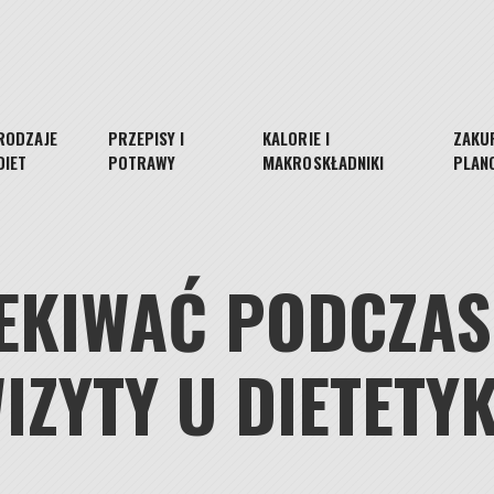
RODZAJE
PRZEPISY I
KALORIE I
ZAKUP
DIET
POTRAWY
MAKROSKŁADNIKI
PLAN
EKIWAĆ PODCZAS
IZYTY U DIETETY