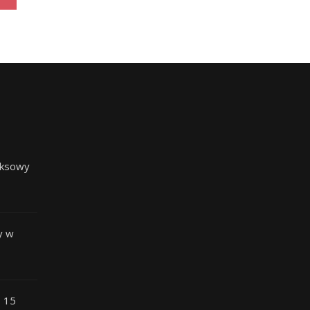
eksowy
y w
– 15