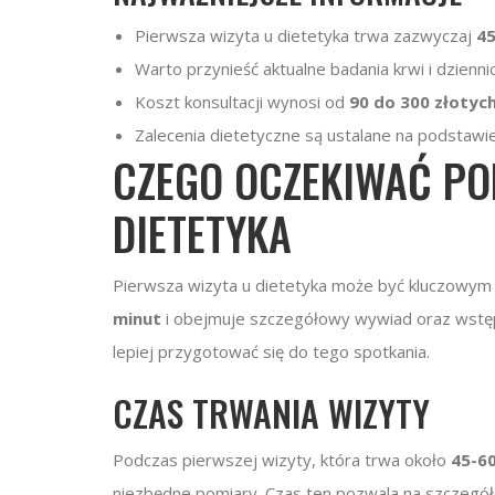
Pierwsza wizyta u dietetyka trwa zazwyczaj
45
Warto przynieść aktualne badania krwi i dzienn
Koszt konsultacji wynosi od
90 do 300 złotyc
Zalecenia dietetyczne są ustalane na podstawi
CZEGO OCZEKIWAĆ PO
DIETETYKA
Pierwsza wizyta u dietetyka może być kluczowym
minut
i obejmuje szczegółowy wywiad oraz wstęp
lepiej przygotować się do tego spotkania.
CZAS TRWANIA WIZYTY
Podczas pierwszej wizyty, która trwa około
45-6
niezbędne pomiary. Czas ten pozwala na szczegół