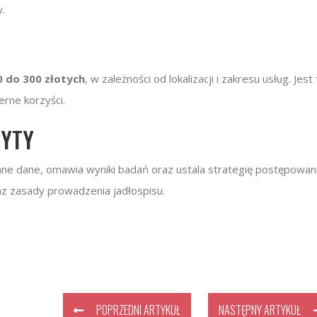
.
0 do 300 złotych
, w zależności od lokalizacji i zakresu usług. Jest
rne korzyści.
ZYTY
ane dane, omawia wyniki badań oraz ustala strategię postępowani
az zasady prowadzenia jadłospisu.
POPRZEDNI ARTYKUŁ
NASTĘPNY ARTYKUŁ