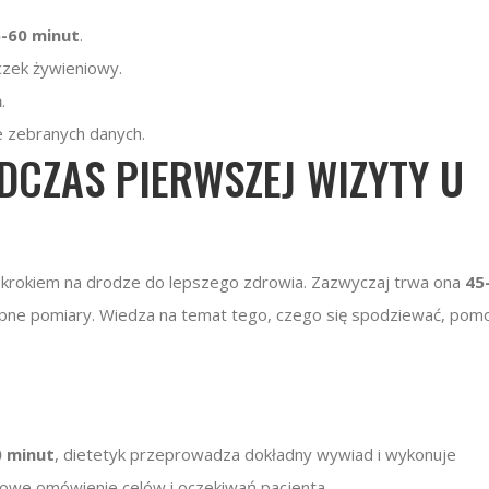
-60 minut
.
iczek żywieniowy.
h
.
e zebranych danych.
DCZAS PIERWSZEJ WIZYTY U
 krokiem na drodze do lepszego zdrowia. Zazwyczaj trwa ona
45
ne pomiary. Wiedza na temat tego, czego się spodziewać, pom
0 minut
, dietetyk przeprowadza dokładny wywiad i wykonuje
owe omówienie celów i oczekiwań pacjenta.