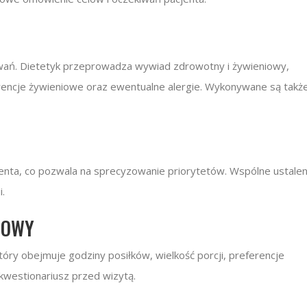
kiwań. Dietetyk przeprowadza wywiad zdrowotny i żywieniowy,
ferencje żywieniowe oraz ewentualne alergie. Wykonywane są takż
jenta, co pozwala na sprecyzowanie priorytetów. Wspólne ustalen
i.
IOWY
ry obejmuje godziny posiłków, wielkość porcji, preferencje
 kwestionariusz przed wizytą.