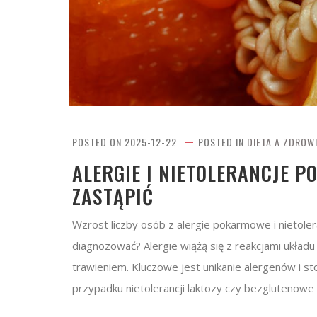
POSTED ON
2025-12-22
POSTED IN
DIETA A ZDROW
ALERGIE I NIETOLERANCJE P
ZASTĄPIĆ
Wzrost liczby osób z alergie pokarmowe i nietolera
diagnozować? Alergie wiążą się z reakcjami ukła
trawieniem. Kluczowe jest unikanie alergenów i s
przypadku nietolerancji laktozy czy bezglutenowe