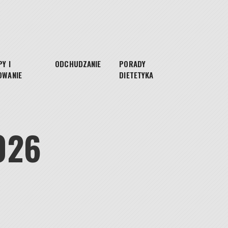
Y I
ODCHUDZANIE
PORADY
OWANIE
DIETETYKA
026