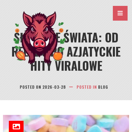
Skip
to
content
SŁODYCZE ŚWIATA: OD
REESE’S PO AZJATYCKIE
HITY VIRALOWE
POSTED ON
2026-03-28
POSTED IN
BLOG