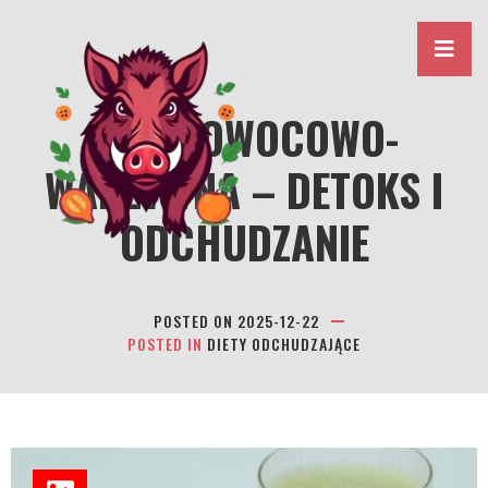
Skip
to
content
DIETA OWOCOWO-
WARZYWNA – DETOKS I
ODCHUDZANIE
POSTED ON
2025-12-22
POSTED IN
DIETY ODCHUDZAJĄCE