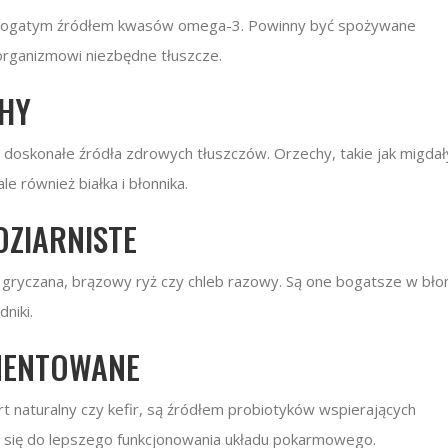
 są bogatym źródłem kwasów omega-3. Powinny być spożywane
organizmowi niezbędne tłuszcze.
CHY
to doskonałe źródła zdrowych tłuszczów. Orzechy, takie jak migdały
le również białka i błonnika.
ZIARNISTE
za gryczana, brązowy ryż czy chleb razowy. Są one bogatsze w bło
niki.
MENTOWANE
t naturalny czy kefir, są źródłem probiotyków wspierających
ia się do lepszego funkcjonowania układu pokarmowego.