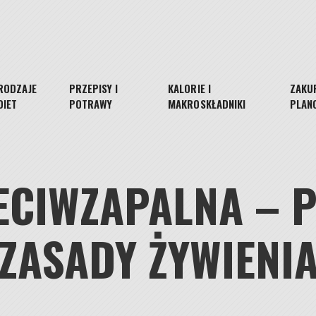
RODZAJE
PRZEPISY I
KALORIE I
ZAKUP
DIET
POTRAWY
MAKROSKŁADNIKI
PLAN
ECIWZAPALNA – 
ZASADY ŻYWIENI