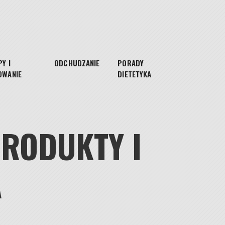
Y I
ODCHUDZANIE
PORADY
OWANIE
DIETETYKA
PRODUKTY I
A