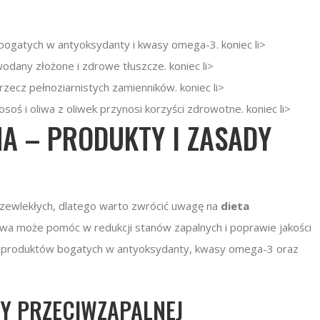
 bogatych w antyoksydanty i kwasy omega-3. koniec li>
odany złożone i zdrowe tłuszcze. koniec li>
rzecz pełnoziarnistych zamienników. koniec li>
oś i oliwa z oliwek przynosi korzyści zdrowotne. koniec li>
A – PRODUKTY I ZASADY
zewlekłych, dlatego warto zwrócić uwagę na
dieta
owa może pomóc w redukcji stanów zapalnych i poprawie jakości
ty produktów bogatych w antyoksydanty, kwasy omega-3 oraz
Y PRZECIWZAPALNEJ