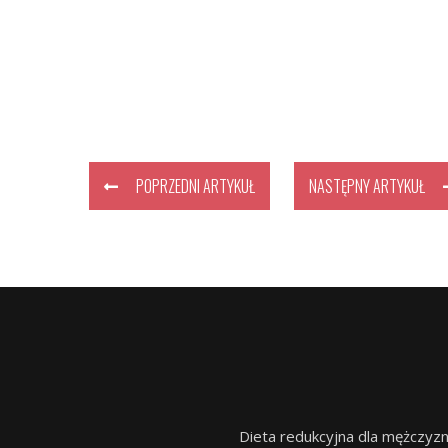
POPRZEDNI ARTYKUŁ
NASTĘPNY ARTYKUŁ
Dieta redukcyjna dla mężczyzn