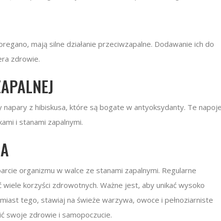
 oregano, mają silne działanie przeciwzapalne. Dodawanie ich do
era zdrowie.
ZAPALNEJ
y napary z hibiskusa, które są bogate w antyoksydanty. Te napoj
ami i stanami zapalnymi.
IA
arcie organizmu w walce ze stanami zapalnymi. Regularne
wiele korzyści zdrowotnych. Ważne jest, aby unikać wysoko
iast tego, stawiaj na świeże warzywa, owoce i pełnoziarniste
wić swoje zdrowie i samopoczucie.